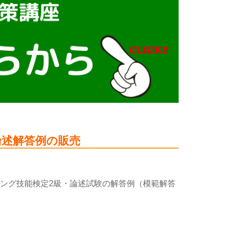
論述解答例の販売
ィング技能検定2級・論述試験の解答例（模範解答