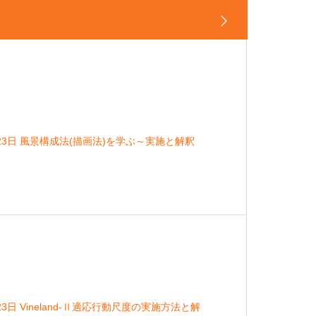
23日 風景構成法(描画法)を学ぶ～実施と解釈
3日 Vineland-Ⅱ適応行動尺度の実施方法と解