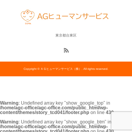
東京都台東区
Copyright © ＡＧヒューマンサービス（株）. All rights reserved.
Warning
: Undefined array key "show_google_top" in
/home/agc-office/agc-office.com/public_html/wp-
content/themes/story_tcd041/footer.php
on line
430
Warning
: Undefined array key "show_google_btm" in
/home/agc-office/agc-office.com/public_html/wp-
content/themes/story_tcd041/footer.php
on line
430