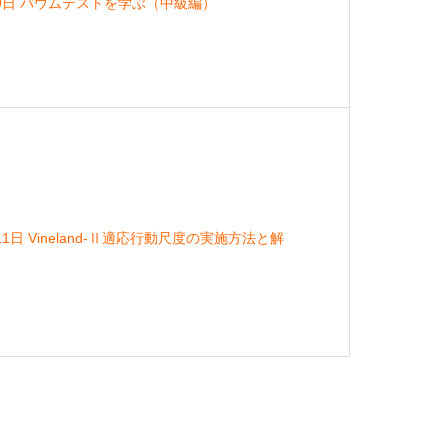
月9日 バウムテストを学ぶ（中級編）
1日 Vineland-Ⅱ適応行動尺度の実施方法と解