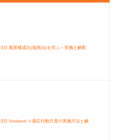
23日 風景構成法(描画法)を学ぶ～実施と解釈
3日 Vineland-Ⅱ適応行動尺度の実施方法と解