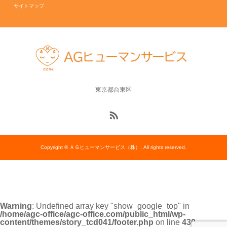
サイトマップ
東京都台東区
Copyright © ＡＧヒューマンサービス（株）. All rights reserved.
Warning
: Undefined array key "show_google_top" in
/home/agc-office/agc-office.com/public_html/wp-
content/themes/story_tcd041/footer.php
on line
430