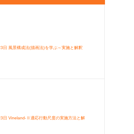
23日 風景構成法(描画法)を学ぶ～実施と解釈
3日 Vineland-Ⅱ適応行動尺度の実施方法と解