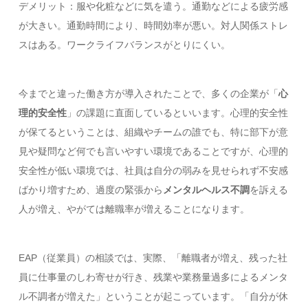
デメリット：服や化粧などに気を遣う。通勤などによる疲労感
が大きい。通勤時間により、時間効率が悪い。対人関係ストレ
スはある。ワークライフバランスがとりにくい。
今までと違った働き方が導入されたことで、多くの企業が「
心
理的安全性
」の課題に直面しているといいます。心理的安全性
が保てるということは、組織やチームの誰でも、特に部下が意
見や疑問など何でも言いやすい環境であることですが、心理的
安全性が低い環境では、社員は自分の弱みを見せられず不安感
ばかり増すため、過度の緊張から
メンタルヘルス不調
を訴える
人が増え、やがては離職率が増えることになります。
EAP（従業員）の相談では、実際、「離職者が増え、残った社
員に仕事量のしわ寄せが行き、残業や業務量過多によるメンタ
ル不調者が増えた」ということが起こっています。「自分が休