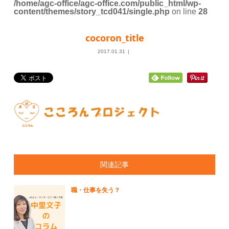
/home/agc-office/agc-office.com/public_html/wp-
content/themes/story_tcd041/single.php
on line
28
cocoron_title
2017.01.31
関連記事
職・仕事を失う？