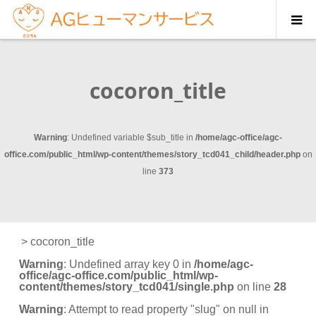
cocoron_title
Warning
: Undefined variable $sub_title in
/home/agc-office/agc-
office.com/public_html/wp-content/themes/story_tcd041_child/header.php
on
line
373
>
cocoron_title
Warning
: Undefined array key 0 in
/home/agc-
office/agc-office.com/public_html/wp-
content/themes/story_tcd041/single.php
on line
28
Warning
: Attempt to read property "slug" on null in