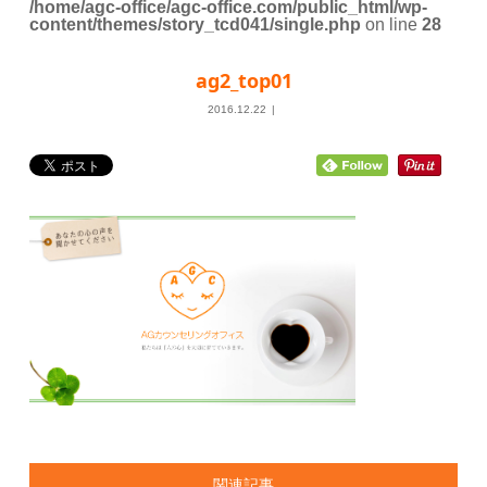
/home/agc-office/agc-office.com/public_html/wp-
content/themes/story_tcd041/single.php
on line
28
ag2_top01
2016.12.22
関連記事