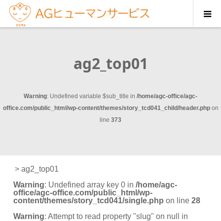
ag2_top01
Warning
: Undefined variable $sub_title in
/home/agc-office/agc-
office.com/public_html/wp-content/themes/story_tcd041_child/header.php
on
line
373
>
ag2_top01
Warning
: Undefined array key 0 in
/home/agc-
office/agc-office.com/public_html/wp-
content/themes/story_tcd041/single.php
on line
28
Warning
: Attempt to read property "slug" on null in