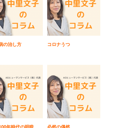
病の治し方
コロナうつ
100年時代の明暗
必然の偶然