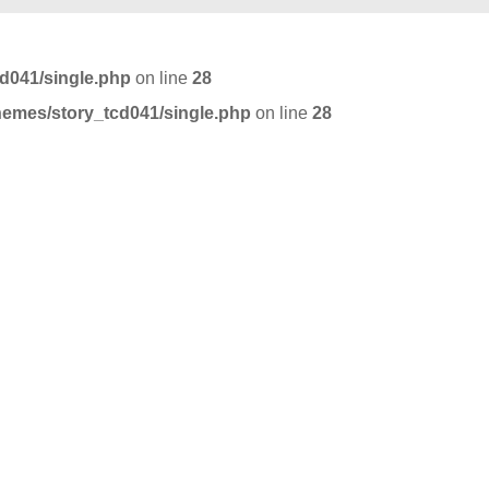
cd041/single.php
on line
28
themes/story_tcd041/single.php
on line
28