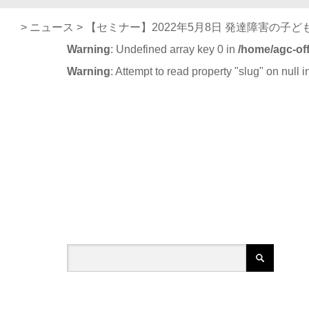
>
ニュース
>
【セミナー】2022年5月8日 発達障害の子
Warning
: Undefined array key 0 in
/home/agc-off
Warning
: Attempt to read property "slug" on null 