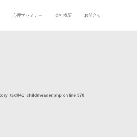
策
心理学セミナー
会社概要
お問合せ
tory_tcd041_child/header.php
on line
378