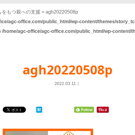
どもをもつ親への支援
>
agh20220508p
ice/agc-office.com/public_html/wp-content/themes/story_t
in
/home/agc-office/agc-office.com/public_html/wp-content/
agh20220508p
2022.03.11