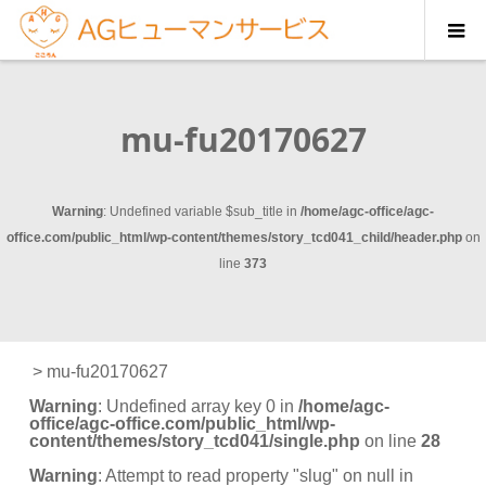
mu-fu20170627
Warning
: Undefined variable $sub_title in
/home/agc-office/agc-
office.com/public_html/wp-content/themes/story_tcd041_child/header.php
on
line
373
>
mu-fu20170627
Warning
: Undefined array key 0 in
/home/agc-
office/agc-office.com/public_html/wp-
content/themes/story_tcd041/single.php
on line
28
Warning
: Attempt to read property "slug" on null in