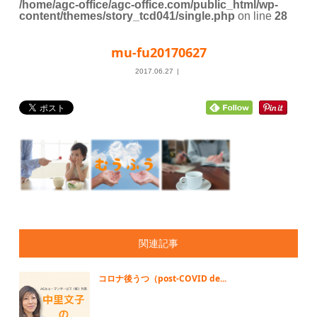
/home/agc-office/agc-office.com/public_html/wp-
content/themes/story_tcd041/single.php
on line
28
mu-fu20170627
2017.06.27
関連記事
コロナ後うつ（post-COVID de...