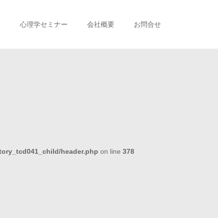
策
心理学セミナー
会社概要
お問合せ
tory_tcd041_child/header.php
on line
378