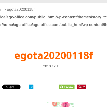
」
>
egota20200118f
ice/agc-office.com/public_html/wp-content/themes/story_t
in
/home/agc-office/agc-office.com/public_html/wp-content/
egota20200118f
2019.12.13