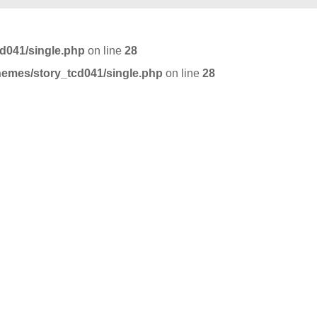
cd041/single.php
on line
28
themes/story_tcd041/single.php
on line
28