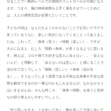
せることで一般的レベルでの感情のコントロールが可能になり
ます。つまり、脳の神経細胞を上手く連合させていくために
は、人との感情交流が必要だということです。
子どもの頃は、なんだかよくわからないことでお互いゲラゲラ
笑っているうちに、楽しい気分になってくることってありまし
たね。これって、「身体（笑う）⇒情動（楽しい）」ですが、
大人になると、むしろ「情動⇒身体」が多くなるように思いま
す。例えば、コロナ禍で大好きな恋人に会えない…。「会えな
いんだ」と理解して、「会えないのは悲しい」と感じることで
涙が出て泣くでしょう「情動（悲しい）⇒身体（涙が出
る）」。そうなってしまう原因である不快な出来事や不安な状
態を解決できるのが一番なのかもしれませんが、なかなかそう
はいきませんね。そんな時こそ、「身体⇒情動」を使うと気持
ちの切り替えがしやすいでしょう。
「作り笑いをする・上を向いて歩く・胸を張って力強く歩いて