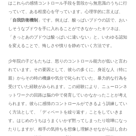
はこれらの感情コントロール手段を普段から無意識のうちに行
っていて、ある程度心を守っています。心理学的に言えば、
「
自我防衛機制
」です。例えば、酸っぱいブドウの話で、おい
しそうなブドウを手に入れることができなかったキツネは、
「きっとあのブドウは酸っぱいに違いない」と。いわゆる認知
を変えることで、悔しさや憤りを静めていく方法です。
少年院の子どもたちは、怒りのコントロール能力が低いと言わ
れています。その要因として、彼らの多くに、身近な人（特に
親）からその時の機嫌や気分で叱られていた、暴力的な行為を
受けていた経験がみられます。この経験により、ニューロンネ
ットワークの回路は脳の中で発育していかなかったことが考え
られます。彼らに感情のコントロールができるよう訓練してい
く方法として、「ディベートを繰り返す」ことをしていきま
す。はじめのうちはうまくいかず黙ってしまったり喧嘩になっ
たりしますが、相手の気持ちを想像し理解させながら話し合わ