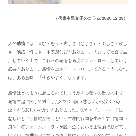
（代表中里文子のコラム/2020.12.29）
人の
感情
には、喜び・怒り・哀しさ（悲しさ）・楽しさ・寂し
さ・嫉妬・悔しさ・不安感などがあります。人として社会で生
活していく上で、これらの感情を適度にコントロールしていく
必要があります。感情を上手くコントロールできるようになれ
ば、ある意味、「生きやすく」なります。
感情はどのように起こるのでしょうか？心理学の歴史の中で、
感情生起に関して対立した2つの仮説（悲しいから泣くのか、
泣くから悲しいのか）がありました。①キャノン・バード説：
悲しいという情動が泣くという生理的行動を生み出す（情動⇒
身体）②ジェームズ・ランゲ説：泣くという生理的行動が悲し
いという
情動
を起こす（身体⇒情動）というものです。（それ