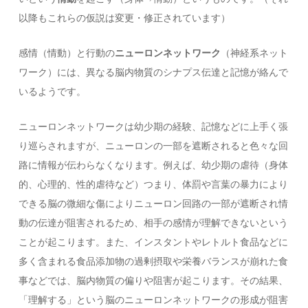
以降もこれらの仮説は変更・修正されています）
感情（情動）と行動の
ニューロンネットワーク
（神経系ネット
ワーク）には、異なる脳内物質のシナプス伝達と記憶が絡んで
いるようです。
ニューロンネットワークは幼少期の経験、記憶などに上手く張
り巡らされますが、ニューロンの一部を遮断されると色々な回
路に情報が伝わらなくなります。例えば、幼少期の虐待（身体
的、心理的、性的虐待など）つまり、体罰や言葉の暴力により
できる脳の微細な傷によりニューロン回路の一部が遮断され情
動の伝達が阻害されるため、相手の感情が理解できないという
ことが起こります。また、インスタントやレトルト食品などに
多く含まれる食品添加物の過剰摂取や栄養バランスが崩れた食
事などでは、脳内物質の偏りや阻害が起こります。その結果、
「理解する」という脳のニューロンネットワークの形成が阻害